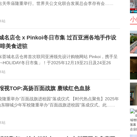
吉关帝庙隆重举行。世界关公文化联合发展总会李存有会……
小
：本站
名店仓 x Pinkoi冬日市集 过百亚洲各地手作设
咖啡美食进驻
荟城名店仓将首次联同亚洲领先设计购物网站 Pinkoi，携手呈
~HOLIDAY冬日市集」！于2025年12月19至21日及24至26
：本站
报视TOP:高扬百面战旗 赓续红色血脉
隆重举办“百面战旗进校园”落成仪式 【时代热点聚焦】2025年
，山东聊城少年军校隆重举办“百面战旗进校园”落成仪式。此……
：本站