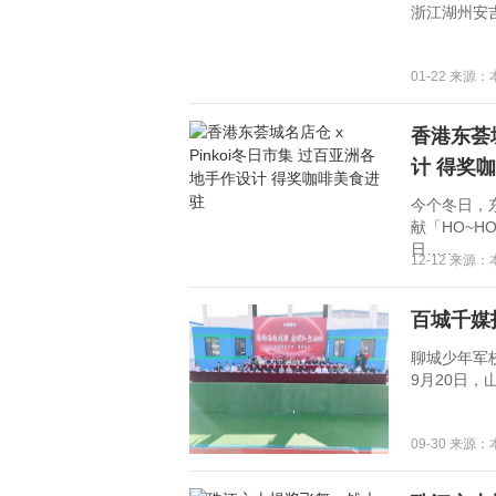
浙江湖州安
01-22 来源
香港东荟城
计 得奖
今个冬日，东
献「HO~HO
日……
12-12 来源
百城千媒
聊城少年军校
9月20日
09-30 来源