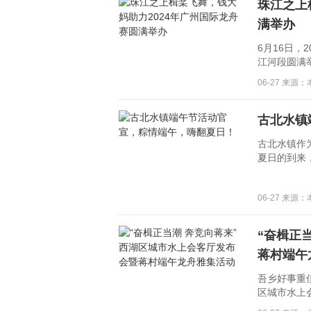
珠江之上
满举办
6月16日，
江河段圆满
06-27 来源
古北水镇
古北水镇作
夏日的到来，
06-27 来源
“奋楫正
蒋村端午
吾乡好事重
区城市水上