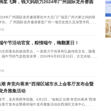
楫桨飞舞，钱大妈助力2024年广州国际龙舟赛圆
2024年广州国际龙舟邀请赛在中大北门广场至广州大桥之间的珠
举办。 广州国际龙舟邀请赛是广州一项历史悠久且深受市民……
：本站
端午节活动官宣，粽情端午，嗨翻夏日！
为京郊著名的旅游景点，一直致力于传承和弘扬传统文化，随着
端午节的气息愈发浓厚，2024年6月8日至10日，古北水镇……
：本站
当潮 奔竞向蒋来”西湖区城市水上会客厅发布会暨
龙舟雅集活动
佳节，龙舟两两争喧豗。6月2日，“奋楫正当潮 奔竞向蒋来”西湖
会客厅发布会暨蒋村端午龙舟雅集活动在西湖区文体中心……