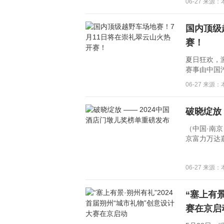
06-27 来源
国内顶级
赛！
夏日狂欢，
赛事由中国
06-27 来源
破晓绽放
（中国·南京
京富力万达
06-27 来源
“塞上有景
赛在京启