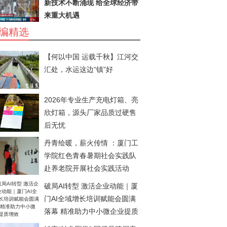
新技术不断涌现 给全球经济带
来重大机遇
编精选
【何以中国 运载千秋】江河交
汇处，水运这边“镇”好
2026年专业生产充电灯箱、亮
欣灯箱，源头厂家品质过硬售
后无忧
丹青绘暖，薪火传情 ：厦门工
学院红色青春暑期社会实践队
赴养老院开展社会实践活动
破局AI转型 激活企业动能｜厦
门AI全域增长培训赋能会圆满
落幕 精准助力中小微企业提质
增效