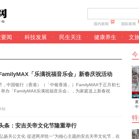
国内新闻
国际新闻
业要闻
科技发展
民生关注
健康养生
文
今
FamilyMAX「乐满祝福音乐会」新春庆祝活动
，中国银行（香港）（「中银香港」）FamilyMAX于正月初七
）举办「FamilyMAX乐满祝福音乐会」，为家庭送上新春祝
夏
中
：本站
给
特
遇
头条：安吉关帝文化节隆重举行
“弘扬关公文化·促进两岸统一”为核心主题的安吉关帝文化节，在