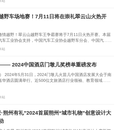
：本站
越野车场地赛！7月11日将在崇礼翠云山火热开
激情越野！翠云山越野车王争霸赛将于7月11日火热开赛。本届
汽车工业协会支持，中国汽车工业协会越野车分会、中国汽……
：本站
 —— 2024中国酒店门墩儿奖榜单重磅发布
） 2024年5月31日，2024门墩儿火苗儿中国酒店发展大会于南
嘉华酒店圆满举行。近500位文旅酒店行业领袖、教育领域……
：本站
·朔州有礼”2024首届朔州“城市礼物”创意设计大
动